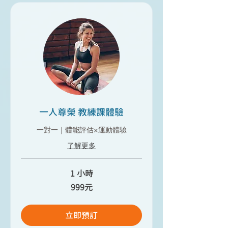
一人尊榮 教練課體驗
一對一｜體能評估×運動體驗
了解更多
1 小時
999
999元
元
立即預訂