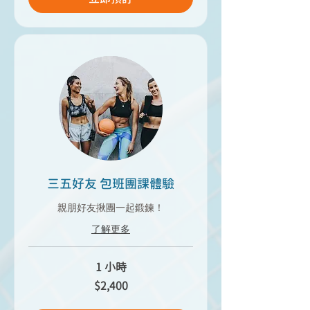
三五好友 包班團課體驗
親朋好友揪團一起鍛鍊！
了解更多
1 小時
2,400
$2,400
新
台
幣