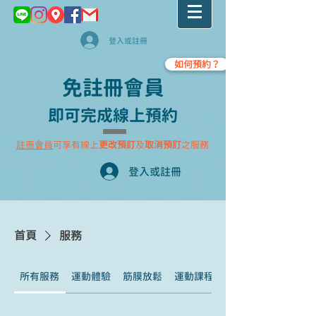
登入或註冊
如何預約？
​免註冊會員
即可完成線上預約
註冊會員
可享有線上
更改預訂
及
取消預訂
之服務
登入或註冊
首頁
服務
所有服務
運動體驗
筋膜放鬆
運動課程
租借場地