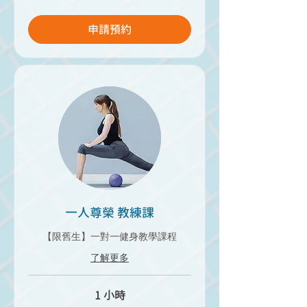
台
幣
申請預約
一人尊榮 教練課
【限舊生】一對一健身教學課程
了解更多
1 小時