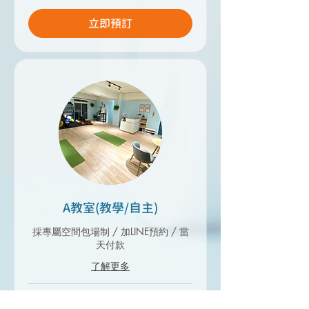
立即預訂
A教室(教學/自主)
採專屬空間包場制 / 加LINE預約 / 當
天付款
了解更多
300
$300 起
新